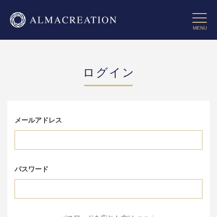
コ
ン
Toggle 
テ
MENU
ン
ツ
に
ス
ログイン
キ
ッ
プ
す
る
メールアドレス
パスワード