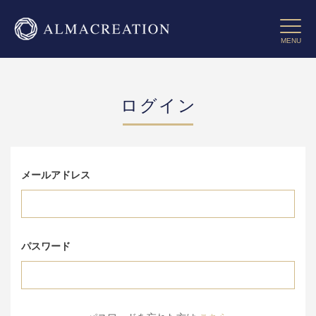
コ
ン
Toggle 
テ
MENU
ン
ツ
に
ス
ログイン
キ
ッ
プ
す
る
メールアドレス
パスワード