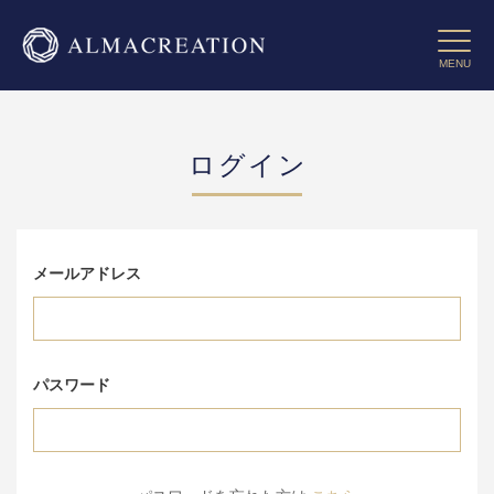
コ
ン
Toggle 
テ
MENU
ン
ツ
に
ス
ログイン
キ
ッ
プ
す
る
メールアドレス
パスワード