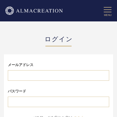
コ
ン
Toggle 
テ
MENU
ン
ツ
に
ス
ログイン
キ
ッ
プ
す
る
メールアドレス
パスワード