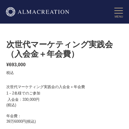
コ
ン
Toggle 
テ
MENU
ン
ツ
に
ス
次世代マーケティング実践会
キ
ッ
（入会金＋年会費）
プ
す
通
¥693,000
る
常
税込
価
格
次世代マーケティング実践会の入会金＋年会費
1－2名様でのご参加
入会金：330,000円
(税込)
年会費：
39万6000円(税込)