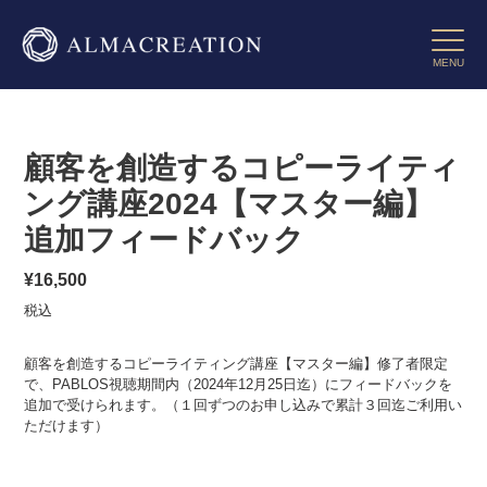
コ
ン
Toggle 
テ
MENU
ン
ツ
に
ス
顧客を創造するコピーライティ
キ
ッ
ング講座2024【マスター編】
プ
追加フィードバック
す
る
通
¥16,500
常
税込
価
格
顧客を創造するコピーライティング講座【マスター編】修了者限定
で、PABLOS視聴期間内（2024年12月25日迄）にフィードバックを
追加で受けられます。（１回ずつのお申し込みで累計３回迄ご利用い
ただけます）