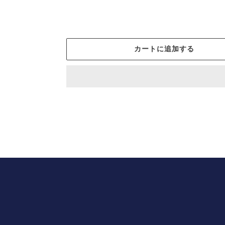
カートに追加する
カ
ー
ト
に
商
品
を
追
加
す
る