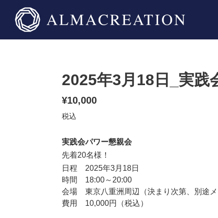
コ
ン
テ
ン
ツ
に
ス
2025年3月18日_実
キ
ッ
通
¥10,000
プ
常
税込
す
価
る
実践会パワー懇親会
格
先着20名様！
日程 2025年3月18日
時間 18:00～20:00
会場 東京八重洲周辺（決まり次第、別途メ
費用 10,000円（税込）