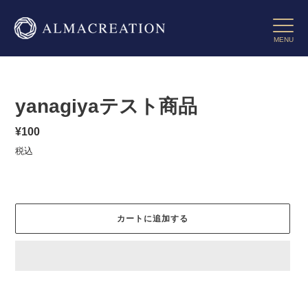
コ
ン
Toggle 
テ
MENU
ン
ツ
に
ス
yanagiyaテスト商品
キ
ッ
通
¥100
プ
常
す
税込
価
る
格
カートに追加する
カ
ー