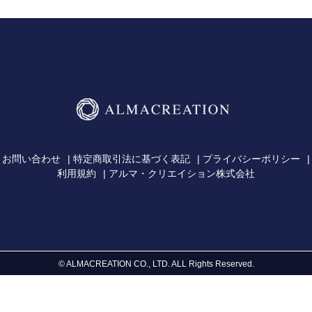
ト
に
商
品
を
追
加
す
る
お問い合わせ
特定商取引法に基づく表記
プライバシーポリシー
利用規約
アルマ・クリエイション株式会社
©︎ ALMACREATION CO., LTD. ALL Rights Reserved.
右
と
左